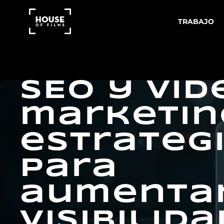
TRABAJO
SEO y vid
marketin
estrateg
para
aumentar
visibilida