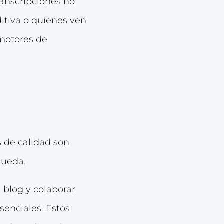
ranscripciones no
itiva o quienes ven
 motores de
s de calidad son
queda.
u blog y colaborar
senciales. Estos