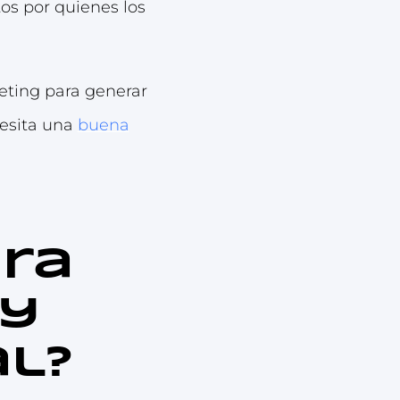
os por quienes los
keting para generar
cesita una
buena
ara
 y
al?