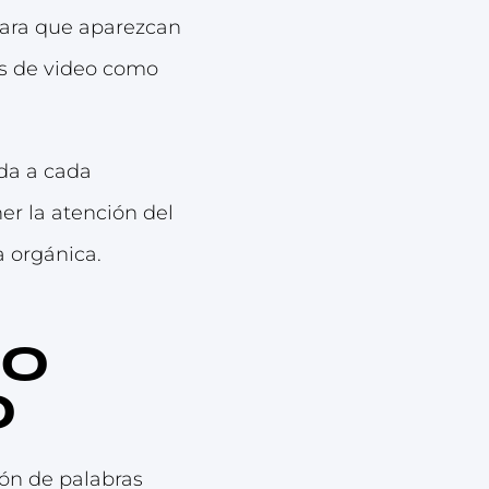
para que aparezcan
as de video como
eda a cada
er la atención del
 orgánica.
eo
O
ión de palabras