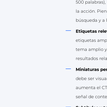
500 palabras),
la acción. Pie
búsqueda y a l
Etiquetas rele
etiquetas ampl
tema amplio y 
resultados rel
Miniaturas per
debe ser visu
aumenta el CTR
señal de conte