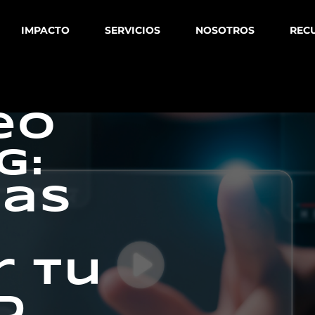
IMPACTO
SERVICIOS
NOSOTROS
REC
eo
g:
ias
 tu
d