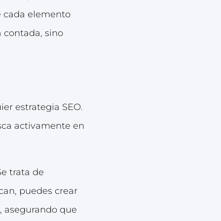
de cada elemento
a contada, sino
ier estrategia SEO.
usca activamente en
e trata de
scan, puedes crear
s, asegurando que